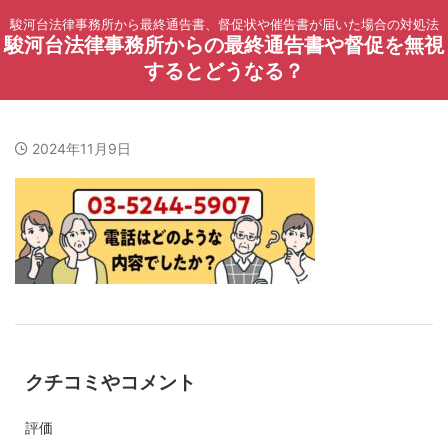
駿河台法律事務所から最終通告書、督促状や催告書が届いた場合の対処法
駿河台法律事務所からの最終通告書や督促を無視
するとどうなる？
2024年11月9日
クチコミやコメント
評価