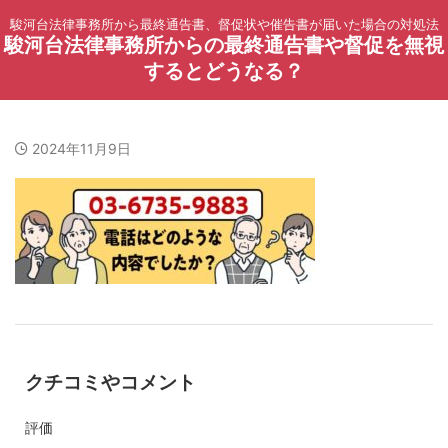
駿河台法律事務所から最終通告書、督促状や催告書が届いた場合の対処法
駿河台法律事務所からの最終通告書や督促を無視
するとどうなる？
2024年11月9日
クチコミやコメント
評価