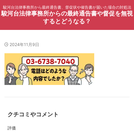
駿河台法律事務所から最終通告書、督促状や催告書が届いた場合の対処法
駿河台法律事務所からの最終通告書や督促を無視
するとどうなる？
2024年11月9日
クチコミやコメント
評価