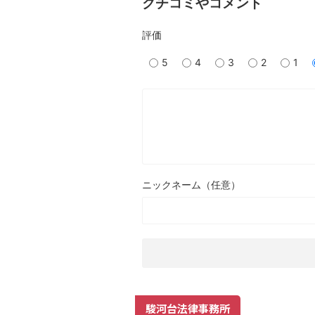
クチコミやコメント
評価
5
4
3
2
1
ニックネーム（任意）
駿河台法律事務所