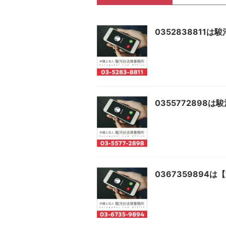
0352838811
0355772898
036735989