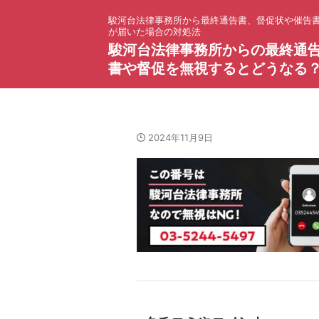
駿河台法律事務所から最終通告書、督促状や催告
が届いた場合の対処法
駿河台法律事務所からの最終通
書や督促を無視するとどうなる
2024年11月9日