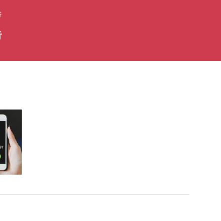
書
告
？