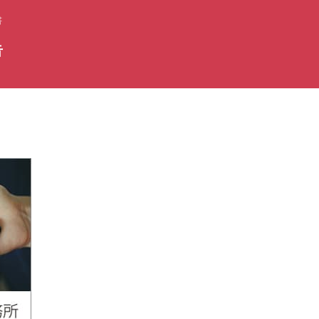
書
告
？