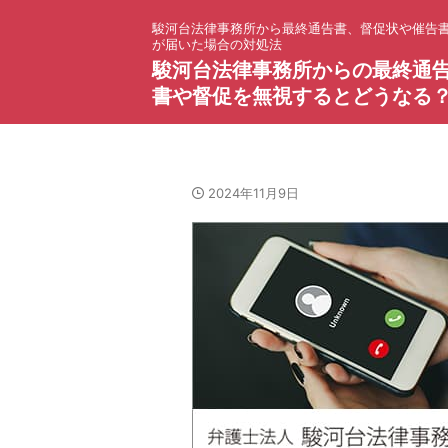
駿河台法律事務所から最終通告書、督促状や催告
が届いた場合の対処法
駿河台法律事務所からの最終通
書や督促を無視するとどうなる
2024年11月9日