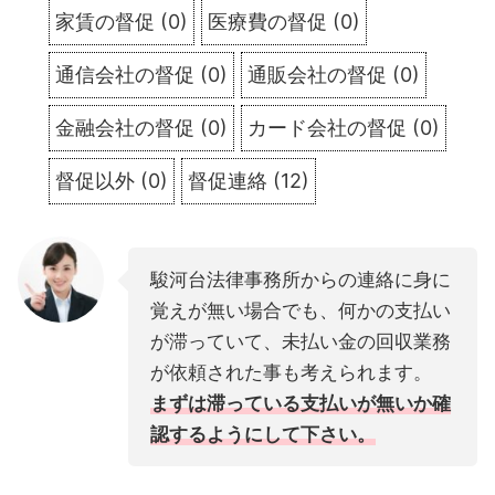
家賃の督促
(
0
)
医療費の督促
(
0
)
通信会社の督促
(
0
)
通販会社の督促
(
0
)
金融会社の督促
(
0
)
カード会社の督促
(
0
)
督促以外
(
0
)
督促連絡
(
12
)
駿河台法律事務所からの連絡に身に
覚えが無い場合でも、何かの支払い
が滞っていて、未払い金の回収業務
が依頼された事も考えられます。
まずは滞っている支払いが無いか確
認するようにして下さい。